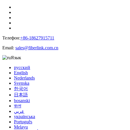
Телефон:
+86-18627915711
Email:
sales@fiberlink.com.cn
Язык
русский
English
Nederlands
Svenska
한국어
日本語
bosanski
বাংলা
عربي
українська
Português
Melayu